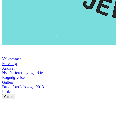
Velkommen
Forening
Arkivet
Nyt fra forening og arkiv
Bogudgivelser
Galleri
Dronefoto Jels sogn 2013
Links
Get in